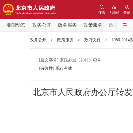
搜索
无障碍
登录
要闻动态
政务公开
政务服务
政策服务
政民互动
要闻动态
政务公开
>
政策服务
>
政府文件
>
1986-201
党中央精神
[发文字号]
京政办发
〔2011〕
63号
北京要闻
[有效性]
现行有效
各区热点
北京市人民政府办公厅转发
政务公开
市领导
政策兑现