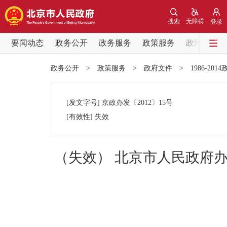
搜索
无障碍
登录
要闻动态
政务公开
政务服务
政策服务
政民互动
要闻动态
政务公开
>
政策服务
>
政府文件
>
1986-201
党中央精神
[发文字号]
京政办发
〔2012〕
15号
北京要闻
[有效性]
失效
各区热点
（失效） 北京市人民政府办
政务公开
市领导
政策兑现