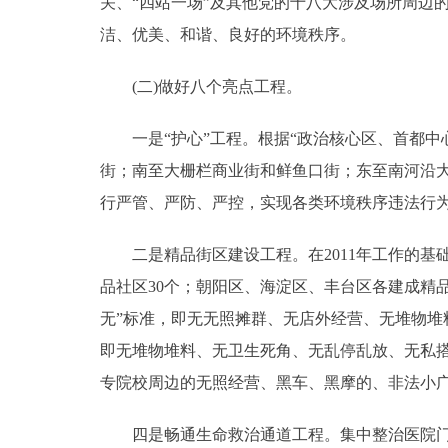
关、“四站一场”及其他党的十八大涉及场所周边
洁、优美、和谐、良好的环境秩序。
(二)做好八个亮点工程。
一是“护心”工程。根据“政治核心区、首都中心
街；南至大栅栏商业街和鲜鱼口街；东至南河沿大
行严管、严防、严控，实现各类环境秩序违法行为
二是精品街区建设工程。在2011年工作的基础
品社区30个；朝阳区、海淀区、丰台区各建成精品
无”标准，即无无照摊群、无店外经营、无堆物堆
即无堆物堆料、无卫生死角、无乱停乱放、无私
专院校周边的无照经营、黑车、黑摩的、非法小
四是畅通生命救治通道工程。集中整治医院门前