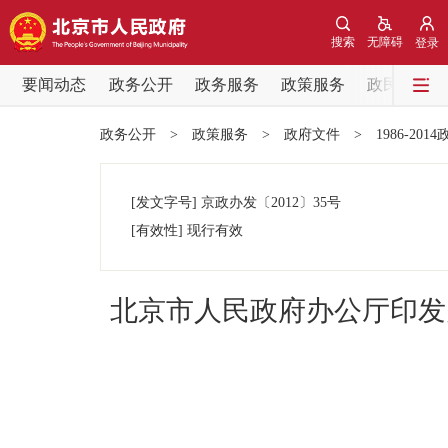
搜索
无障碍
登录
要闻动态
政务公开
政务服务
政策服务
政民互动
要闻动态
政务公开
>
政策服务
>
政府文件
>
1986-201
党中央精神
[发文字号]
京政办发
〔2012〕
35号
北京要闻
[有效性]
现行有效
各区热点
北京市人民政府办公厅印发
政务公开
市领导
政策兑现