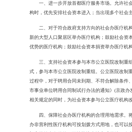
一、进一步开放首都医疗服务市场。允许社会资
走进北京
构时，优先安排社会资本进入；当出现多个社会
北京概况
二、对于符合政府支持方向的社会办医疗机构实
新的大型人口聚居区举办医疗机构；鼓励社会资
绿色北京
优势的医疗机构；鼓励社会资本捐资举办医疗机
多语种
三、支持社会资本参与本市公立医院改制重组。
式，参与本市公立医院改制重组。公立医院改制
ENGLISH
过程中，对于聘用合同未到期、不符合解除条件
市事业单位聘用合同制试行办法的通知》(京政办发
DEUTSCH
相关规定的同时，为社会资本参与公立医疗机构
ESPAÑOL
四、保障社会办医疗机构的合理用地需求。将社
办非营利性医疗机构可按划拨方式用地，也可以
ITALIANO