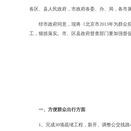
各区、县人民政府，市政府各委、办、局，各市
决策公开
经市政府同意，现将《北京市2013年为群众
政务服务
工，狠抓落实。市、区县政府督查部门要加强督
个人服务
便民服务
中介服务
政民互动
一、方便群众出行方面
12345网上接诉即办
1。完成30项疏堵工程，新开、调整公交线路40
参与调查