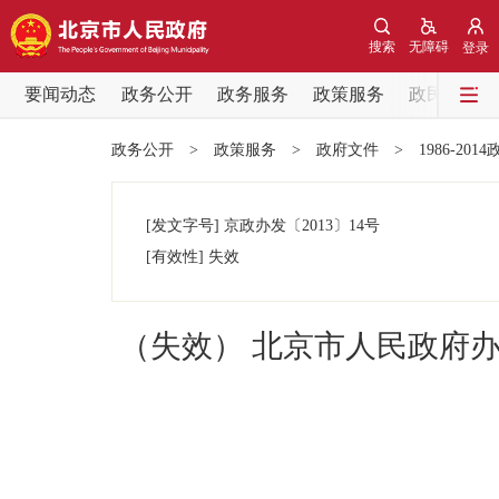
搜索
无障碍
登录
要闻动态
政务公开
政务服务
政策服务
政民互动
要闻动态
政务公开
>
政策服务
>
政府文件
>
1986-201
党中央精神
[发文字号]
京政办发
〔2013〕
14号
北京要闻
[有效性]
失效
各区热点
（失效） 北京市人民政府办
政务公开
市领导
政策兑现