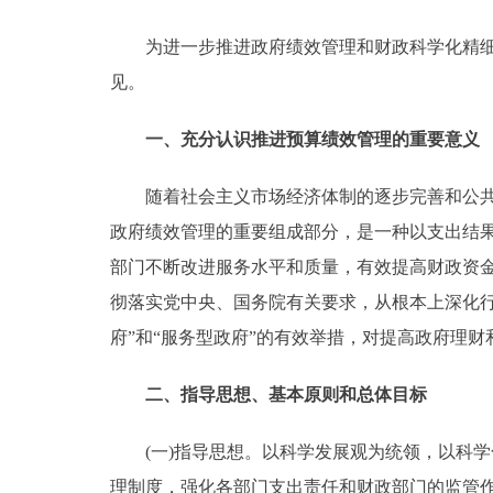
为进一步推进政府绩效管理和财政科学化精细化
决策公开
见。
政务服务
一、充分认识推进预算绩效管理的重要意义
个人服务
随着社会主义市场经济体制的逐步完善和公共财
政府绩效管理的重要组成部分，是一种以支出结
便民服务
部门不断改进服务水平和质量，有效提高财政资
彻落实党中央、国务院有关要求，从根本上深化行
中介服务
府”和“服务型政府”的有效举措，对提高政府理
政民互动
二、指导思想、基本原则和总体目标
12345网上接诉即办
(一)指导思想。以科学发展观为统领，以科学
参与调查
理制度，强化各部门支出责任和财政部门的监管