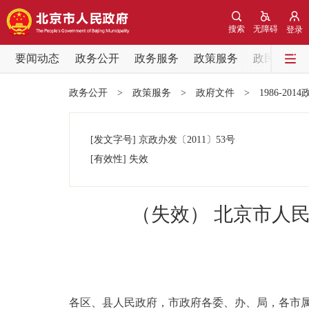
搜索
无障碍
登录
要闻动态
政务公开
政务服务
政策服务
政民互动
要闻动态
政务公开
>
政策服务
>
政府文件
>
1986-201
党中央精神
[发文字号]
京政办发
〔2011〕
53号
北京要闻
[有效性]
失效
各区热点
（失效） 北京市人
政务公开
市领导
各区、县人民政府，市政府各委、办、局，各市
政策兑现