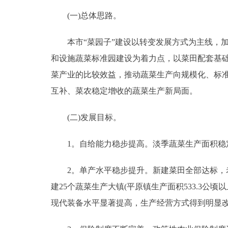
(一)总体思路。
走进北京
本市“菜园子”建设以转变发展方式为主线，加
北京概况
和设施蔬菜标准园建设为着力点，以菜田配套基
菜产业的比较效益，推动蔬菜生产向规模化、标
绿色北京
互补、菜农稳定增收的蔬菜生产新局面。
多语种
(二)发展目标。
ENGLISH
1。自给能力稳步提高。淡季蔬菜生产面积稳定
DEUTSCH
2。单产水平稳步提升。新建菜田全部达标，老旧
建25个蔬菜生产大镇(平原镇生产面积533.3公
ESPAÑOL
现代装备水平显著提高，生产经营方式得到明显
ITALIANO