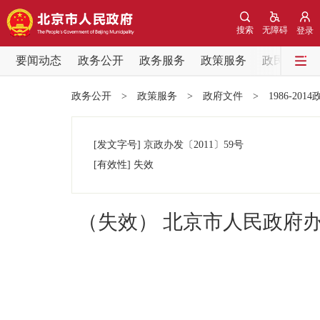
搜索
无障碍
登录
要闻动态
政务公开
政务服务
政策服务
政民互动
要闻动态
政务公开
>
政策服务
>
政府文件
>
1986-201
党中央精神
[发文字号]
京政办发
〔2011〕
59号
北京要闻
[有效性]
失效
各区热点
（失效） 北京市人民政府
政务公开
市领导
政策兑现