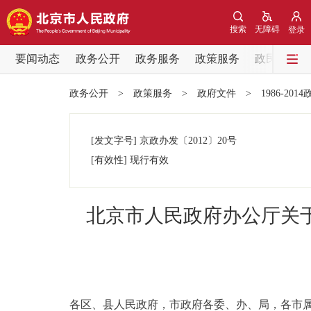
搜索
无障碍
登录
要闻动态
政务公开
政务服务
政策服务
政民互动
要闻动态
政务公开
>
政策服务
>
政府文件
>
1986-201
党中央精神
[发文字号]
京政办发
〔2012〕
20号
北京要闻
[有效性]
现行有效
各区热点
北京市人民政府办公厅关
政务公开
市领导
各区、县人民政府，市政府各委、办、局，各市
政策兑现