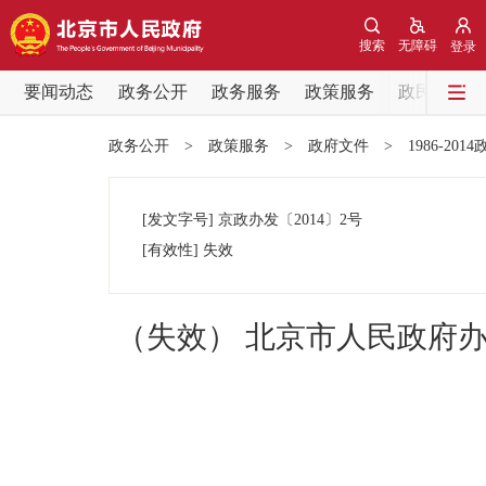
搜索
无障碍
登录
要闻动态
政务公开
政务服务
政策服务
政民互动
要闻动态
政务公开
>
政策服务
>
政府文件
>
1986-201
党中央精神
[发文字号]
京政办发
〔2014〕
2号
北京要闻
[有效性]
失效
各区热点
（失效） 北京市人民政府
政务公开
市领导
政策兑现