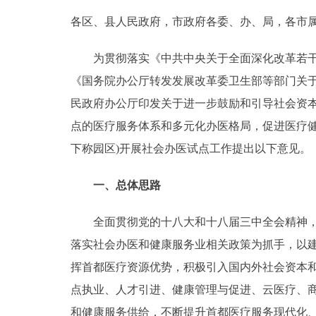
各区、县人民政府，市政府各委、办、局，各市
决策公开
为贯彻落实《中共中央关于全面深化改革若干重大
政务服务
《国务院办公厅转发发展改革委卫生部等部门关于进
民政府办公厅印发关于进一步鼓励和引导社会资本举
个人服务
点的医疗服务体系和多元化办医格局，促进医疗
下称园区)开展社会办医试点工作提出以下意见。
便民服务
一、总体思路
中介服务
全面贯彻党的十八大和十八届三中全会精神，认
政民互动
落实社会办医和健康服务业相关政策为抓手，以
12345网上接诉即办
挥首都医疗资源优势，积极引入国内外社会资本
点执业、人才引进、健康管理与促进、云医疗、
参与调查
和健康服务供给，不断提升首都医疗服务现代化