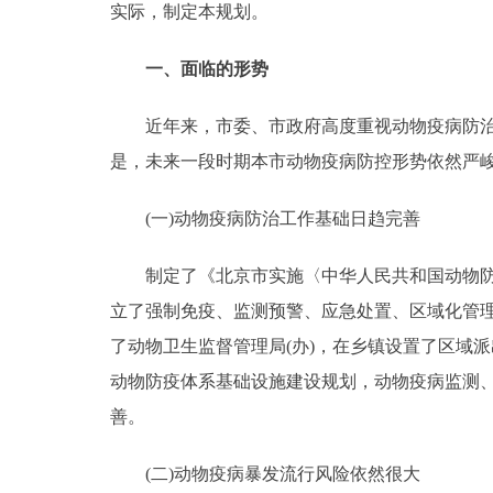
实际，制定本规划。
走进北京
一、面临的形势
北京概况
近年来，市委、市政府高度重视动物疫病防治工
是，未来一段时期本市动物疫病防控形势依然严
绿色北京
多语种
(一)动物疫病防治工作基础日趋完善
ENGLISH
制定了《北京市实施〈中华人民共和国动物防疫
立了强制免疫、监测预警、应急处置、区域化管
DEUTSCH
了动物卫生监督管理局(办)，在乡镇设置了区域
动物防疫体系基础设施建设规划，动物疫病监测
ESPAÑOL
善。
ITALIANO
(二)动物疫病暴发流行风险依然很大