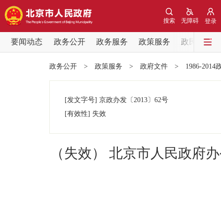
搜索
无障碍
登录
要闻动态
政务公开
政务服务
政策服务
政民互动
要闻动态
政务公开
>
政策服务
>
政府文件
>
1986-201
党中央精神
[发文字号]
京政办发
〔2013〕
62号
北京要闻
[有效性]
失效
各区热点
（失效） 北京市人民政府办
政务公开
市领导
政策兑现