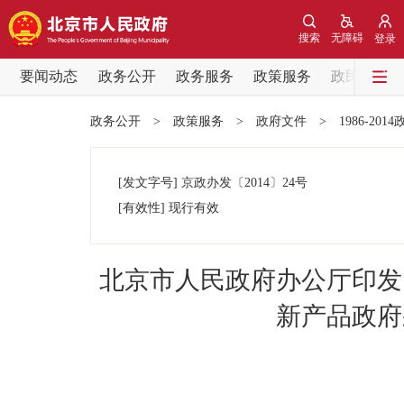
搜索
无障碍
登录
要闻动态
政务公开
政务服务
政策服务
政民互动
要闻动态
政务公开
>
政策服务
>
政府文件
>
1986-201
党中央精神
[发文字号]
京政办发
〔2014〕
24号
北京要闻
[有效性]
现行有效
各区热点
北京市人民政府办公厅印发
政务公开
新产品政府
市领导
政策兑现