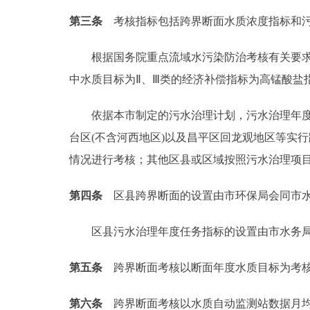
第三条
考核指标包括跨界断面水质浓度指标和污
走进北京
根据国务院重点流域水污染防治考核有关要求，
北京概况
中水质目标为Ⅱ、Ⅲ类的经济补偿指标为高锰酸盐
绿色北京
依据本市制定的污水治理计划，污水治理年度任
多语种
台区(不含河西地区)以及昌平区回龙观地区等实
情况进行考核；其他区县或区域按照污水治理项
ENGLISH
第四条
区县跨界断面的设置由市环保局会同市水
DEUTSCH
区县污水治理年度任务指标的设置由市水务局
ESPAÑOL
第五条
跨界断面考核以断面年度水质目标为考核
ITALIANO
第六条
跨界断面考核以水质自动监测站数据月均