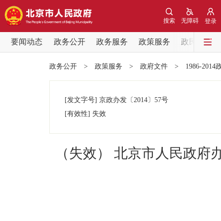
搜索
无障碍
登录
要闻动态
政务公开
政务服务
政策服务
政民互动
要闻动态
政务公开
>
政策服务
>
政府文件
>
1986-201
党中央精神
[发文字号]
京政办发
〔2014〕
57号
北京要闻
[有效性]
失效
各区热点
（失效） 北京市人民政府
政务公开
市领导
政策兑现