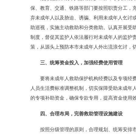
保、教育、交通、铁路等部门要按照职责分工，
走进北京
弃未成年人以及胁迫、诱骗、利用未成年人乞讨
北京概况
助巡视，实施主动救助和分类救助。认真开展受
制度，督促其监护人依法履行对未成年人的监护
绿色北京
策，从源头上预防本市未成年人外出流浪乞讨，
多语种
三、统筹资金投入，加强经费使用管理
ENGLISH
要将未成年人救助保护机构经费以及专项经费列
人员生活费标准调整机制，切实保障受助未成年
DEUTSCH
的专项补助资金，确保专款专用，提高资金使用
ESPAÑOL
四、合理布局，完善救助管理设施建设
按照分级管理的原则，合理规划、统筹安排市和
ITALIANO