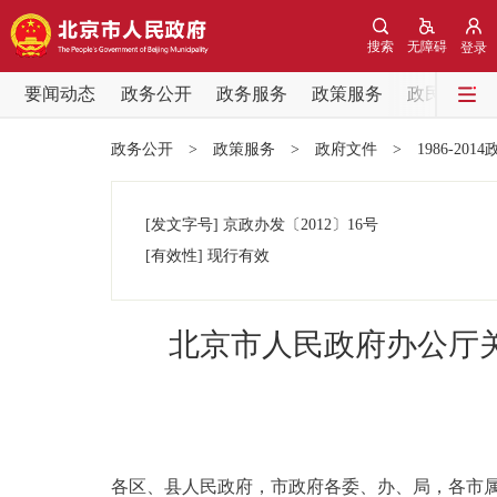
搜索
无障碍
登录
要闻动态
政务公开
政务服务
政策服务
政民互动
要闻动态
政务公开
>
政策服务
>
政府文件
>
1986-201
党中央精神
[发文字号]
京政办发
〔2012〕
16号
北京要闻
[有效性]
现行有效
各区热点
北京市人民政府办公厅
政务公开
市领导
各区、县人民政府，市政府各委、办、局，各市
政策兑现