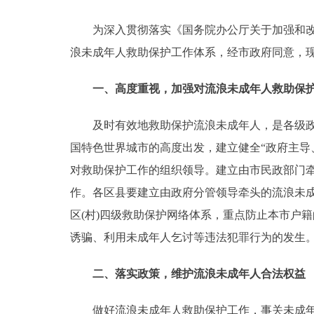
为深入贯彻落实《国务院办公厅关于加强和改进流
决策公开
浪未成年人救助保护工作体系，经市政府同意，
政务服务
一、
高度重视，加强对流浪未成年人救助保
个人服务
及时有效地救助保护流浪未成年人，是各级政府
国特色世界城市的高度出发，建立健全“政府主导
便民服务
对救助保护工作的组织领导。建立由市民政部门
作。各区县要建立由政府分管领导牵头的流浪未成
中介服务
区(村)四级救助保护网络体系，重点防止本市户
政民互动
诱骗、利用未成年人乞讨等违法犯罪行为的发生
12345网上接诉即办
二、落实政策，维护流浪未成年人合法权益
参与调查
做好流浪未成年人救助保护工作，事关未成年人