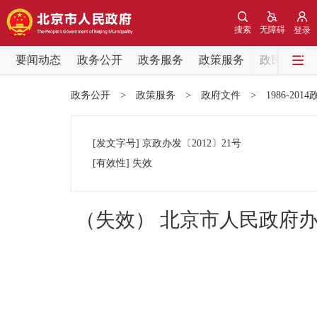
搜索
无障碍
登录
要闻动态
政务公开
政务服务
政策服务
政民互动
要闻动态
政务公开
>
政策服务
>
政府文件
>
1986-201
党中央精神
[发文字号]
京政办发
〔2012〕
21号
北京要闻
[有效性]
失效
各区热点
（失效） 北京市人民政府办公
政务公开
市领导
政策兑现