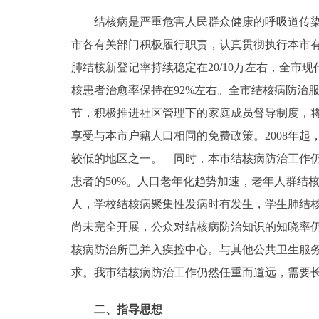
结核病是严重危害人民群众健康的呼吸道传染病
走进北京
市各有关部门积极履行职责，认真贯彻执行本市有
北京概况
肺结核新登记率持续稳定在20/10万左右，全市现
核患者治愈率保持在92%左右。全市结核病防治
绿色北京
节，积极推进社区管理下的家庭成员督导制度，将
享受与本市户籍人口相同的免费政策。2008年
多语种
较低的地区之一。 同时，本市结核病防治工作
ENGLISH
患者的50%。人口老年化趋势加速，老年人群结核
人，学校结核病聚集性发病时有发生，学生肺结核
DEUTSCH
尚未完全开展，公众对结核病防治知识的知晓率仍
核病防治所已并入疾控中心。与其他公共卫生服
ESPAÑOL
求。我市结核病防治工作仍然任重而道远，需要
ITALIANO
二、指导思想