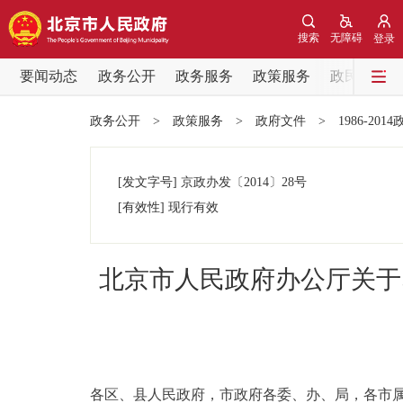
搜索
无障碍
登录
要闻动态
政务公开
政务服务
政策服务
政民互动
要闻动态
政务公开
>
政策服务
>
政府文件
>
1986-201
党中央精神
[发文字号]
京政办发
〔2014〕
28号
北京要闻
[有效性]
现行有效
各区热点
北京市人民政府办公厅关于
政务公开
市领导
各区、县人民政府，市政府各委、办、局，各市
政策兑现