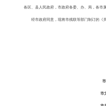
各区、县人民政府，市政府各委、办、局，各
决策公开
经市政府同意，现将市残联等部门制订的《关
政务服务
个人服务
便民服务
中介服务
政民互动
市
12345网上接诉即办
市
参与调查
市