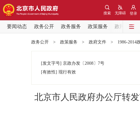
搜索
无障碍
登录
要闻动态
政务公开
政务服务
政策服务
政民互动
要闻动态
政务公开
>
政策服务
>
政府文件
>
1986-201
党中央精神
[发文字号]
京政办发
〔2008〕
7号
北京要闻
[有效性]
现行有效
各区热点
北京市人民政府办公厅转发
政务公开
市领导
政策兑现