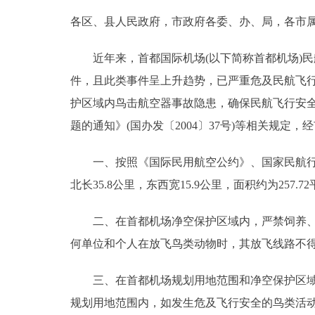
各区、县人民政府，市政府各委、办、局，各市
决策公开
近年来，首都国际机场(以下简称首都机场)民航
政务服务
件，且此类事件呈上升趋势，已严重危及民航飞行
护区域内鸟击航空器事故隐患，确保民航飞行安
个人服务
题的通知》(国办发〔2004〕37号)等相关规定
便民服务
一、按照《国际民用航空公约》、国家民航行业标准
北长35.8公里，东西宽15.9公里，面积约为257.
中介服务
二、在首都机场净空保护区域内，严禁饲养、放
政民互动
何单位和个人在放飞鸟类动物时，其放飞线路不
12345网上接诉即办
三、在首都机场规划用地范围和净空保护区域内
规划用地范围内，如发生危及飞行安全的鸟类活
参与调查