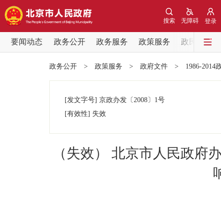
搜索
无障碍
登录
要闻动态
政务公开
政务服务
政策服务
政民互动
要闻动态
政务公开
>
政策服务
>
政府文件
>
1986-201
党中央精神
[发文字号]
京政办发
〔2008〕
1号
北京要闻
[有效性]
失效
各区热点
（失效） 北京市人民政府
政务公开
市领导
政策兑现