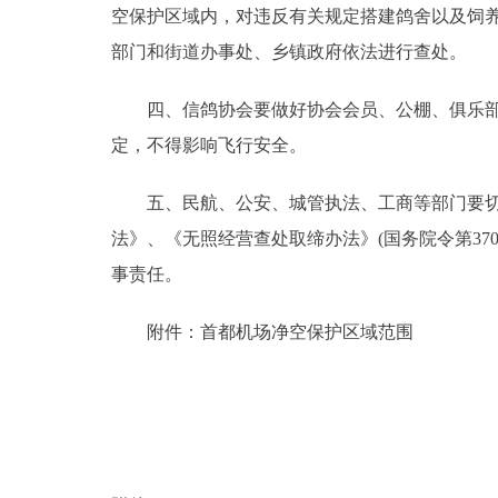
空保护区域内，对违反有关规定搭建鸽舍以及饲
走进北京
部门和街道办事处、乡镇政府依法进行查处。
北京概况
四、信鸽协会要做好协会会员、公棚、俱乐部等
定，不得影响飞行安全。
绿色北京
五、民航、公安、城管执法、工商等部门要切实
多语种
法》、《无照经营查处取缔办法》(国务院令第3
事责任。
ENGLISH
附件：首都机场净空保护区域范围
DEUTSCH
ESPAÑOL
ITALIANO