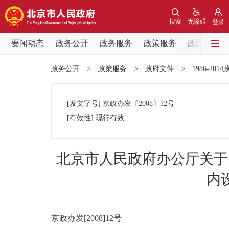
搜索
无障碍
登录
要闻动态
政务公开
政务服务
政策服务
政民互动
要闻动态
政务公开
>
政策服务
>
政府文件
>
1986-201
党中央精神
[发文字号]
京政办发
〔2008〕
12号
北京要闻
[有效性]
现行有效
各区热点
北京市人民政府办公厅关于
政务公开
内
市领导
京政办发[2008]12号
政策兑现