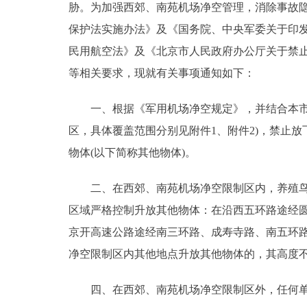
胁。为加强西郊、南苑机场净空管理，消除事故
走进北京
保护法实施办法》及《国务院、中央军委关于印发〈
民用航空法》及《北京市人民政府办公厅关于禁止在
北京概况
等相关要求，现就有关事项通知如下：
绿色北京
一、根据《军用机场净空规定》，并结合本市实
区，具体覆盖范围分别见附件1、附件2)，禁止
多语种
物体(以下简称其他物体)。
ENGLISH
二、在西郊、南苑机场净空限制区内，养殖鸟
区域严格控制升放其他物体：在沿西五环路途经
DEUTSCH
京开高速公路途经南三环路、成寿寺路、南五环路
ESPAÑOL
净空限制区内其他地点升放其他物体的，其高度不
四、在西郊、南苑机场净空限制区外，任何单位
ITALIANO