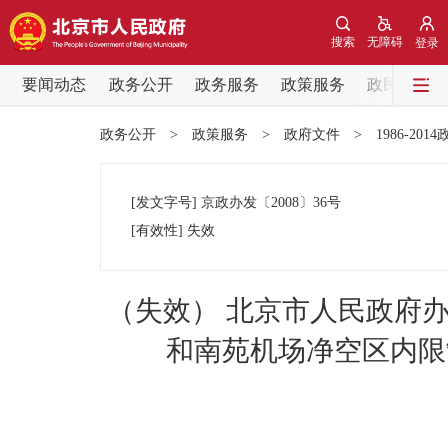
搜索
无障碍
登录
要闻动态
政务公开
政务服务
政策服务
政民互动
要闻动态
政务公开
>
政策服务
>
政府文件
>
1986-201
党中央精神
[发文字号]
京政办发
〔2008〕
36号
北京要闻
[有效性]
失效
各区热点
（失效） 北京市人民政府
政务公开
和南苑机场净空区内限
市领导
政策兑现