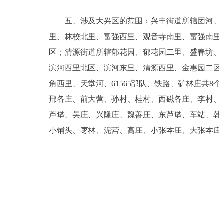
五、涉及大兴区的范围：兴丰街道所辖团河、南
里、林校北里、富强西里、观音寺南里、富强南里
区；清源街道所辖郁花园、郁花园二里、盛春坊
滨河西里北区、滨河东里、清源西里、金惠园二区
角西里、天堂河、61565部队、铁路、矿林庄
邢各庄、前大营、孙村、桂村、西磁各庄、李村、
芦垡、吴庄、兴隆庄、魏善庄、东芦垡、车站、韩
小铺头、枣林、泥营、高庄、小张本庄、大张本庄