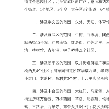
街道金惠园社区，北至宣武区两广路，总面积约23
个街道、1个地区、3个乡，大兴区3个街道、6个
一、涉及崇文区的范围：永外、天坛、体育馆
二、涉及宣武区的范围：牛街、白纸坊、陶然亭
站西街15号院、红居南街、红居街、红莲北里、
湾、椿树馆、青年湖、鸭子桥共21个社区。
三、涉及朝阳区的范围：双井街道所辖广和里、
松西共4个社区；潘家园街道所辖华威西里、华威
小红门、龙爪树、肖村共3个村；十八里店乡所辖
四、涉及丰台区的范围：大红门、马家堡、东高
街道所辖万柳园、万柳西园、草桥、明春苑、银
营、三路居、万泉寺、东管头共6个村；花乡所辖