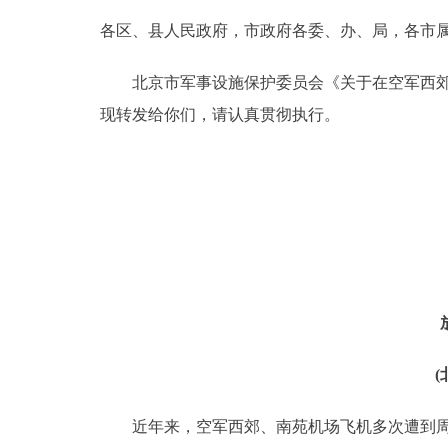
各区、县人民政府，市政府各委、办、局，各市
决策公开
北京市军事设施保护委员会《关于在空军西郊和
政务服务
现转发给你们，请认真贯彻执行。
个人服务
便民服务
中介服务
政民互动
12345网上接诉即办
近年来，空军西郊、南苑机场飞机多次遭到周边
参与调查