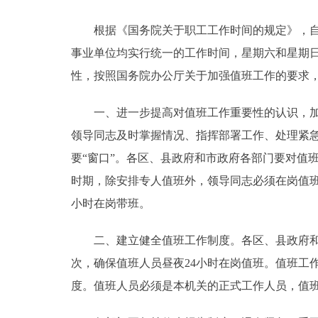
根据《国务院关于职工工作时间的规定》，自19
决策公开
事业单位均实行统一的工作时间，星期六和星期日
政务服务
性，按照国务院办公厅关于加强值班工作的要求
个人服务
一、进一步提高对值班工作重要性的认识，加强
领导同志及时掌握情况、指挥部署工作、处理紧
便民服务
要“窗口”。各区、县政府和市政府各部门要对值
时期，除安排专人值班外，领导同志必须在岗值班
中介服务
小时在岗带班。
政民互动
二、建立健全值班工作制度。各区、县政府和市
次，确保值班人员昼夜24小时在岗值班。值班工
12345网上接诉即办
度。值班人员必须是本机关的正式工作人员，值
参与调查