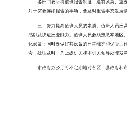
各部门要坚持值班报告制度，遇有紧急、重要事
走进北京
对于需要连续报告的事项，要及时报告事态发展
北京概况
三、努力提高值班人员的素质。值班人员应具备
感以及快速应变能力。值班人员必须熟悉本地区
绿色北京
化设备；同时要做好其设备的日常维护和保管工
责，处理及时，为上级机关和本机关领导处理
多语种
市政府办公厅将不定期地对各区、县政府和市政
ENGLISH
DEUTSCH
ESPAÑOL
ITALIANO