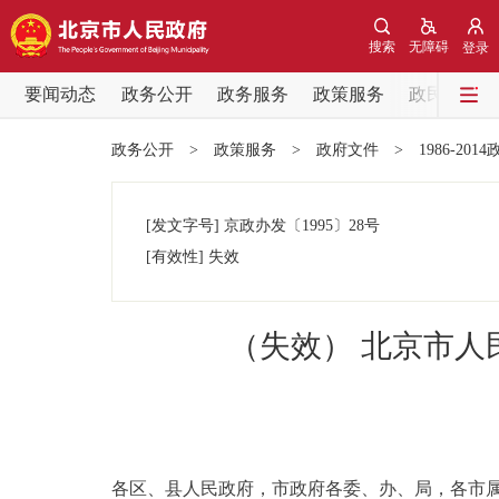
搜索
无障碍
登录
要闻动态
政务公开
政务服务
政策服务
政民互动
要闻动态
政务公开
>
政策服务
>
政府文件
>
1986-201
党中央精神
[发文字号]
京政办发
〔1995〕
28号
北京要闻
[有效性]
失效
各区热点
（失效） 北京市
政务公开
市领导
各区、县人民政府，市政府各委、办、局，各市
政策兑现