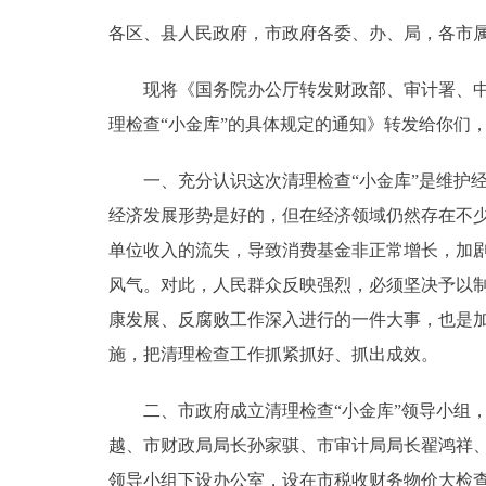
各区、县人民政府，市政府各委、办、局，各市
决策公开
现将《国务院办公厅转发财政部、审计署、中国
政务服务
理检查“小金库”的具体规定的通知》转发给你们
个人服务
一、充分认识这次清理检查“小金库”是维护经
经济发展形势是好的，但在经济领域仍然存在不少
便民服务
单位收入的流失，导致消费基金非正常增长，加
风气。对此，人民群众反映强烈，必须坚决予以制
中介服务
康发展、反腐败工作深入进行的一件大事，也是
政民互动
施，把清理检查工作抓紧抓好、抓出成效。
12345网上接诉即办
二、市政府成立清理检查“小金库”领导小组，
越、市财政局局长孙家骐、市审计局局长翟鸿祥、
参与调查
领导小组下设办公室，设在市税收财务物价大检