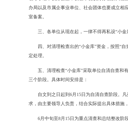
办局以及市属企事业单位、社会团体也要成立相应
走进北京
室备案。
北京概况
三、各单位从现在起，一律不得再私设“小金库
绿色北京
四、对清理检查出的“小金库”资金，按照“自查从宽
定处理。
多语种
五、清理检查“小金库”采取单位自清自查和有
ENGLISH
三个阶段。具体时间安排是：
DEUTSCH
自文到之日起到6月15日为自清自查阶段。凡列入清
求，由主要领导人负责，结合实际提出具体措施，
ESPAÑOL
6月中旬至8月15日为重点清查和总结整改阶
ITALIANO