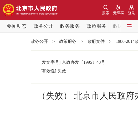
搜索
无障碍
登录
要闻动态
政务公开
政务服务
政策服务
政民互动
要闻动态
政务公开
>
政策服务
>
政府文件
>
1986-201
党中央精神
[发文字号]
京政办发
〔1995〕
40号
北京要闻
[有效性]
失效
各区热点
（失效） 北京市人民政
政务公开
市领导
政策兑现