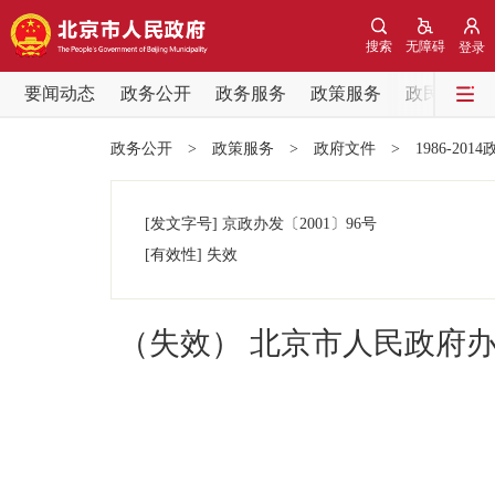
搜索
无障碍
登录
要闻动态
政务公开
政务服务
政策服务
政民互动
要闻动态
政务公开
>
政策服务
>
政府文件
>
1986-201
党中央精神
[发文字号]
京政办发
〔2001〕
96号
北京要闻
[有效性]
失效
各区热点
（失效） 北京市人民政府
政务公开
市领导
政策兑现