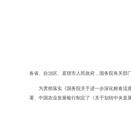
走进北京
北京概况
绿色北京
多语种
ENGLISH
各省、自治区、直辖市人民政府，国务院有关部
为贯彻落实《国务院关于进一步深化粮食流通体制改
DEUTSCH
署、中国农业发展银行制定了《关于划转中央直属
ESPAÑOL
ITALIANO