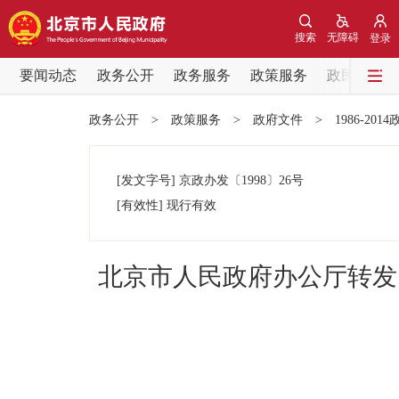
搜索
无障碍
登录
要闻动态
政务公开
政务服务
政策服务
政民互动
要闻动态
政务公开
>
政策服务
>
政府文件
>
1986-201
党中央精神
[发文字号]
京政办发
〔1998〕
26号
北京要闻
[有效性]
现行有效
各区热点
北京市人民政府办公厅转发
政务公开
市领导
政策兑现