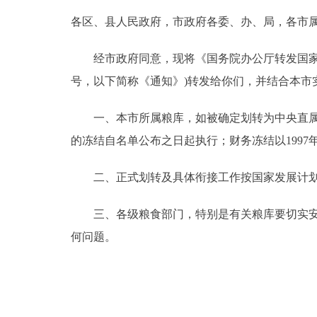
各区、县人民政府，市政府各委、办、局，各市
决策公开
经市政府同意，现将《国务院办公厅转发国家发展计
政务服务
号，以下简称《通知》)转发给你们，并结合本市
个人服务
一、本市所属粮库，如被确定划转为中央直属粮
的冻结自名单公布之日起执行；财务冻结以1997年
便民服务
二、正式划转及具体衔接工作按国家发展计划
中介服务
三、各级粮食部门，特别是有关粮库要切实安排
政民互动
何问题。
12345网上接诉即办
参与调查