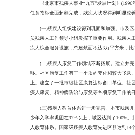
《北京市残疾人事业“九五”发展计划》(1996
走进北京
任务指标全面超额完成，残疾人状况得到明显改
北京概况
(一)残疾人组织建设得到巩固和加强。市及区县
员残疾人工作领导小组发挥了重要作用。残疾人工作
绿色北京
疾人综合服务设施，总建筑面积达3万平方米，比“
多语种
(二)残疾人康复工作领域不断拓展。建立并完
移。社区康复工作有了一个质的变化和较大飞跃。“
ENGLISH
上。建立了一批市级社区康复达标窗口单位。社
疾人康复、精神病防治与康复等各项康复工作的开展
DEUTSCH
(三)残疾人教育体系进一步完善。本市残疾儿
ESPAÑOL
少年入学率巩固在97%以上，城区达到了100
人教育体系。国家级残疾人教育先进区县达到14
ITALIANO