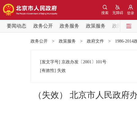
搜索
无障碍
登录
要闻动态
政务公开
政务服务
政策服务
政民互动
要闻动态
政务公开
>
政策服务
>
政府文件
>
1986-201
党中央精神
[发文字号]
京政办发
〔2001〕
101号
北京要闻
[有效性]
失效
各区热点
（失效） 北京市人民政府
政务公开
市领导
政策兑现