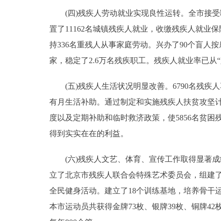
(四)残疾人劳动就业实现良性运转。全市接受职业
置了11162名城镇残疾人就业，收缴残疾人就业保
持336名重残人从事家庭劳动。兴办了90个盲人按
家，稳定了2.6万名残疾职工。残疾人就业率已从“八
(五)残疾人生活状况明显改善。6790名残疾人
有月生活补助。通过制定和实施残疾人扶贫攻坚计
度以及定期补助和临时救济政策，使5856名贫
得到实实在在的利益。
(六)残疾人文艺、体育、宣传工作取得显著成绩
立了北京市残疾人联合会特殊艺术委员会，组建
全民健身活动。建立了18个训练基地，培养骨干
本市运动员共获得金牌73枚、银牌39枚、铜牌4