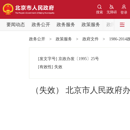
搜索
无障碍
登录
要闻动态
政务公开
政务服务
政策服务
政民互动
要闻动态
政务公开
>
政策服务
>
政府文件
>
1986-201
党中央精神
[发文字号]
京政办发
〔1995〕
25号
北京要闻
[有效性]
失效
各区热点
（失效） 北京市人民政府
政务公开
市领导
政策兑现