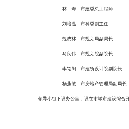
林 寿 市建委总工程师
走进北京
刘培温 市科委副主任
北京概况
魏成林 市规划局副局长
绿色北京
马良伟 市规划院副院长
多语种
李铭陶 市建筑设计院副院长
ENGLISH
杨燕敏 市房地产管理局副局长
DEUTSCH
领导小组下设办公室，设在市城市建设综合开
ESPAÑOL
ITALIANO