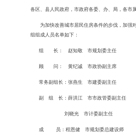
各区、县人民政府，市政府各委、办、局，各市
决策公开
为加快改善城市居民住房条件的步伐，加强对住
政务服务
组组成人员名单如下：
个人服务
组 长： 赵知敬 市规划委主任
便民服务
顾 问： 黄纪诚 市政协副主席
常务副组长：张燕生 市建委副主任
中介服务
副 组 长：薛洪江 市市政管委副主任
政民互动
刘晓光 市计委副主任
12345网上接诉即办
成 员：程恩健 市规划委总建设师
参与调查