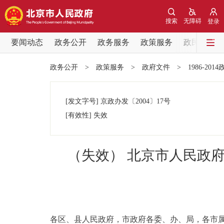
搜索
无障碍
登录
要闻动态
政务公开
政务服务
政策服务
政民互动
要闻动态
政务公开
>
政策服务
>
政府文件
>
1986-201
党中央精神
[发文字号]
京政办发
〔2004〕
17号
北京要闻
[有效性]
失效
各区热点
（失效） 北京市人民政
政务公开
市领导
各区、县人民政府，市政府各委、办、局，各市
政策兑现