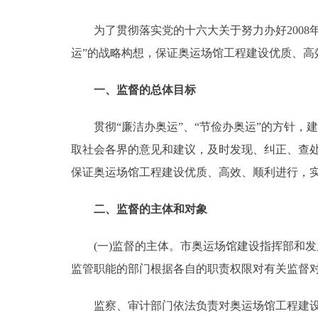
为了贯彻落实党的十六大关于努力办好2008年
决策公开
运”的战略构想，保证奥运场馆工程建设优质、
政务服务
一、监督的总体目标
个人服务
贯彻“廉洁办奥运”、“节俭办奥运”的方针，
取社会各界的意见和建议，及时发现、纠正、查
便民服务
保证奥运场馆工程建设优质、高效、顺利进行，实
中介服务
二、监督的主体和对象
政民互动
(一)监督的主体。市奥运场馆建设指挥部和发
12345网上接诉即办
监管职能的部门根据各自的职责权限对有关监督
监察、审计部门依法负责对奥运场馆工程建设
参与调查