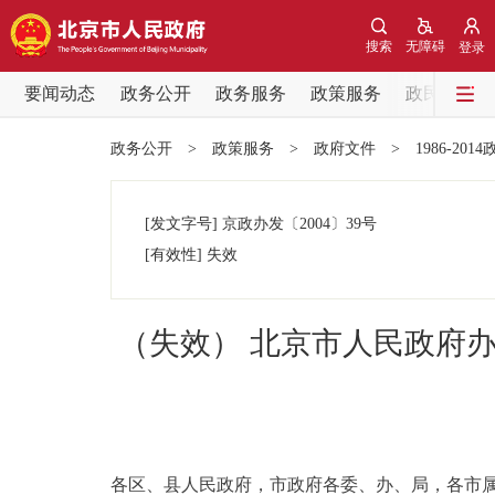
搜索
无障碍
登录
要闻动态
政务公开
政务服务
政策服务
政民互动
要闻动态
政务公开
>
政策服务
>
政府文件
>
1986-201
党中央精神
[发文字号]
京政办发
〔2004〕
39号
北京要闻
[有效性]
失效
各区热点
（失效） 北京市人民政府办
政务公开
市领导
各区、县人民政府，市政府各委、办、局，各市
政策兑现