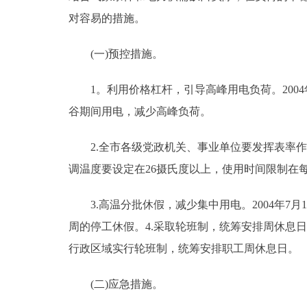
对容易的措施。
走进北京
(一)预控措施。
北京概况
1。利用价格杠杆，引导高峰用电负荷。2004
绿色北京
谷期间用电，减少高峰负荷。
多语种
2.全市各级党政机关、事业单位要发挥表率作用，
调温度要设定在26摄氏度以上，使用时间限制在
ENGLISH
3.高温分批休假，减少集中用电。2004年7月
DEUTSCH
周的停工休假。4.采取轮班制，统筹安排周休息日
行政区域实行轮班制，统筹安排职工周休息日。
ESPAÑOL
(二)应急措施。
ITALIANO