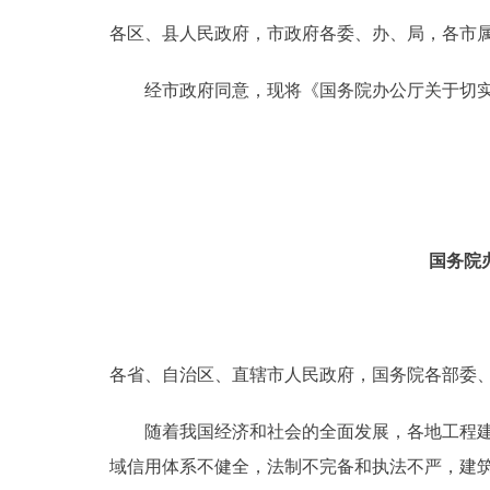
各区、县人民政府，市政府各委、办、局，各市
决策公开
经市政府同意，现将《国务院办公厅关于切实解决建
政务服务
个人服务
便民服务
国务院
中介服务
政民互动
各省、自治区、直辖市人民政府，国务院各部委
12345网上接诉即办
随着我国经济和社会的全面发展，各地工程建设
域信用体系不健全，法制不完备和执法不严，建筑
参与调查