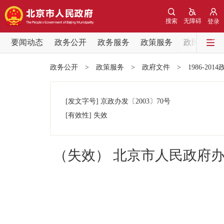
搜索
无障碍
登录
要闻动态
政务公开
政务服务
政策服务
政民互动
要闻动态
政务公开
>
政策服务
>
政府文件
>
1986-201
党中央精神
[发文字号]
京政办发
〔2003〕
70号
北京要闻
[有效性]
失效
各区热点
（失效） 北京市人民政府
政务公开
市领导
政策兑现