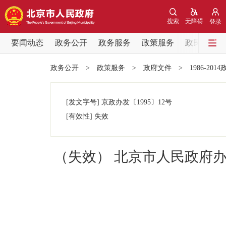
搜索
无障碍
登录
要闻动态
政务公开
政务服务
政策服务
政民互动
要闻动态
政务公开
>
政策服务
>
政府文件
>
1986-201
党中央精神
[发文字号]
京政办发
〔1995〕
12号
北京要闻
[有效性]
失效
各区热点
（失效） 北京市人民政府
政务公开
市领导
政策兑现