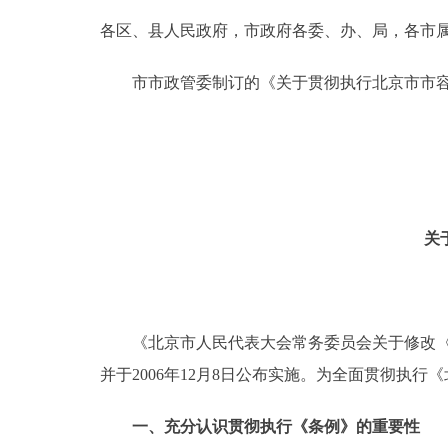
各区、县人民政府，市政府各委、办、局，各市
决策公开
市市政管委制订的《关于贯彻执行北京市市容
政务服务
个人服务
便民服务
关
中介服务
政民互动
《北京市人民代表大会常务委员会关于修改〈北
并于2006年12月8日公布实施。为全面贯彻执
12345网上接诉即办
一、充分认识贯彻执行《条例》的重要性
参与调查