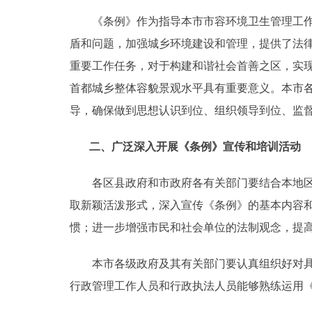
《条例》作为指导本市市容环境卫生管理工作的
走进北京
盾和问题，加强城乡环境建设和管理，提供了法
北京概况
重要工作任务，对于构建和谐社会首善之区，实现
首都城乡整体容貌景观水平具有重要意义。本市
绿色北京
导，确保做到思想认识到位、组织领导到位、监
多语种
二、广泛深入开展《条例》宣传和培训活动
ENGLISH
各区县政府和市政府各有关部门要结合本地区和
取新颖活泼形式，深入宣传《条例》的基本内容
DEUTSCH
惯；进一步增强市民和社会单位的法制观念，提
ESPAÑOL
本市各级政府及其有关部门要认真组织好对具体
行政管理工作人员和行政执法人员能够熟练运用
ITALIANO