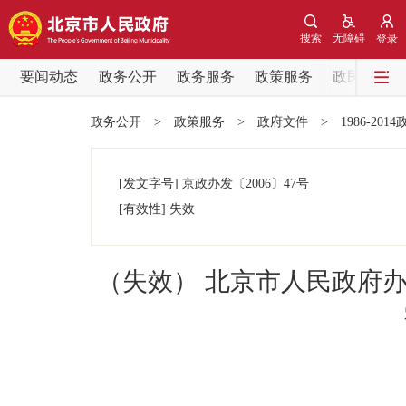
搜索
无障碍
登录
要闻动态
政务公开
政务服务
政策服务
政民互动
要闻动态
政务公开
>
政策服务
>
政府文件
>
1986-201
党中央精神
[发文字号]
京政办发
〔2006〕
47号
北京要闻
[有效性]
失效
各区热点
（失效） 北京市人民政府
政务公开
市领导
政策兑现