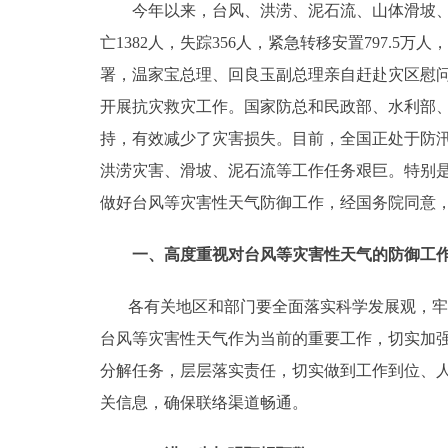
今年以来，台风、洪涝、泥石流、山体滑坡、森
走进北京
亡1382人，失踪356人，紧急转移安置797.
署，温家宝总理、回良玉副总理亲自赶赴灾区慰问
北京概况
开展抗灾救灾工作。国家防总和民政部、水利部
持，有效减少了灾害损失。目前，全国正处于防
绿色北京
洪涝灾害、滑坡、泥石流等工作任务艰巨。特别是
多语种
做好台风等灾害性天气防御工作，经国务院同意
ENGLISH
一、高度重视对台风等灾害性天气的防御
各有关地区和部门要全面落实科学发展观，牢固
DEUTSCH
台风等灾害性天气作为当前的重要工作，切实加
ESPAÑOL
分解任务，层层落实责任，切实做到工作到位、
关信息，确保联络渠道畅通。
ITALIANO