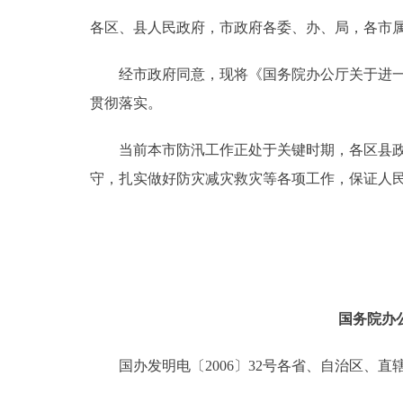
各区、县人民政府，市政府各委、办、局，各市
决策公开
经市政府同意，现将《国务院办公厅关于进一步做
政务服务
贯彻落实。
个人服务
当前本市防汛工作正处于关键时期，各区县政府
守，扎实做好防灾减灾救灾等各项工作，保证人
便民服务
中介服务
政民互动
国务院办
12345网上接诉即办
国办发明电〔2006〕32号各省、自治区、直
参与调查