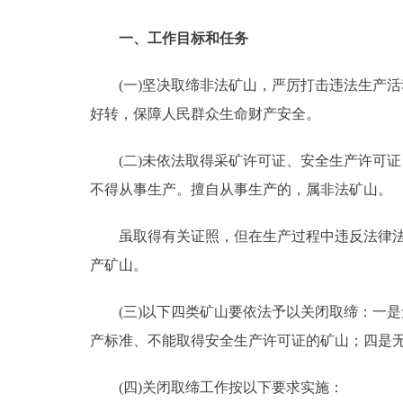
走进北京
一、工作目标和任务
北京概况
(一)坚决取缔非法矿山，严厉打击违法生产活
好转，保障人民群众生命财产安全。
绿色北京
(二)未依法取得采矿许可证、安全生产许可证、
多语种
不得从事生产。擅自从事生产的，属非法矿山
ENGLISH
虽取得有关证照，但在生产过程中违反法律法规
产矿山。
DEUTSCH
(三)以下四类矿山要依法予以关闭取缔：一是
ESPAÑOL
产标准、不能取得安全生产许可证的矿山；四是
ITALIANO
(四)关闭取缔工作按以下要求实施：