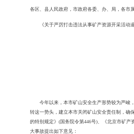
各区、县人民政府，市政府各委、办、局，各市
决策公开
《关于严厉打击违法从事矿产资源开采活动遏制
政务服务
个人服务
便民服务
中介服务
政民互动
今年以来，本市矿山安全生产形势较为严峻，违
转这一势头，建立本市关闭矿山安全责任制，确
12345网上接诉即办
的特别规定》(国务院令第446号)、《北京市
参与调查
大事故提出如下意见：