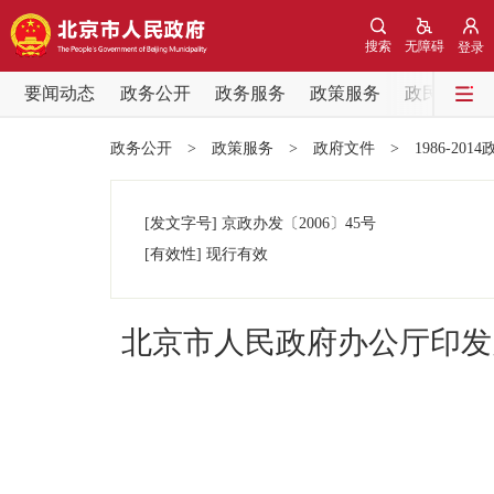
搜索
无障碍
登录
要闻动态
政务公开
政务服务
政策服务
政民互动
要闻动态
政务公开
>
政策服务
>
政府文件
>
1986-201
党中央精神
[发文字号]
京政办发
〔2006〕
45号
北京要闻
[有效性]
现行有效
各区热点
北京市人民政府办公厅印发
政务公开
市领导
政策兑现