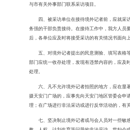
与市有关外事部门联系采访项目。
走进北京
四、被采访单位在接待境外记者前，应就采访内
北京概况
务强的干部负责接待。在接待工作中，我方人员
后，各单位应及时将接受采访的有关情况书面向
绿色北京
五、对境外记者提出的民意测验、填写表格等具
多语种
部门应统一收存处理，发现有违禁内容的，应及
处理。
ENGLISH
六、凡不允许境外记者拍照的地方，应在显著位
DEUTSCH
摄天安门广场的，应事先向天安门地区管委会申
理；在广场进行非法采访或进行反华活动的，有
ESPAÑOL
七、坚决制止境外记者或与会人员对一些敏感地
ITALIANO
教、人权、计划生育等问题的非法采访。世妇会