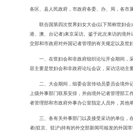
各区、县人民政府，市政府各委、办、局，各市
决策公开
联合国第四次世界妇女大会(以下简称世妇会)和
政务服务
港、澳、台记者)来京采访。鉴于此次来访的境
交部和市政府对外国记者管理的有关规定以及世
个人服务
一、在世妇会和非政府组织论坛开会期间，采访
便民服务
容主要是世妇会和非政府论坛会议，采访活动
中介服务
二、大会期间，组委会宣传动员委员会境外记者
上级外事部门联系安排，并由境外记者管理部工
政民互动
者管理部和市政府外事办公室指定人员外，其他单
12345网上接诉即办
三、各有关外事部门以及接受采访的单位，在接
者(驻京、驻沪)持有的外交部新闻司核发的外国
参与调查