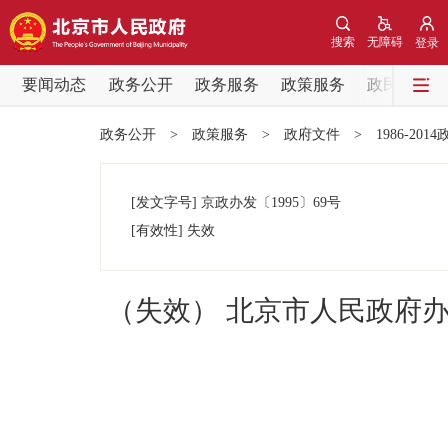
搜索
无障碍
登录
要闻动态
政务公开
政务服务
政策服务
政民互动
要闻动态
政务公开
>
政策服务
>
政府文件
>
1986-201
党中央精神
[发文字号]
京政办发
〔1995〕
69号
北京要闻
[有效性]
失效
各区热点
（失效） 北京市人民政府
政务公开
市领导
政策兑现