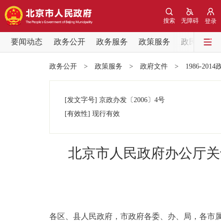
搜索
无障碍
登录
要闻动态
政务公开
政务服务
政策服务
政民互动
要闻动态
政务公开
>
政策服务
>
政府文件
>
1986-201
党中央精神
[发文字号]
京政办发
〔2006〕
4号
北京要闻
[有效性]
现行有效
各区热点
北京市人民政府办公厅关
政务公开
市领导
各区、县人民政府，市政府各委、办、局，各市
政策兑现