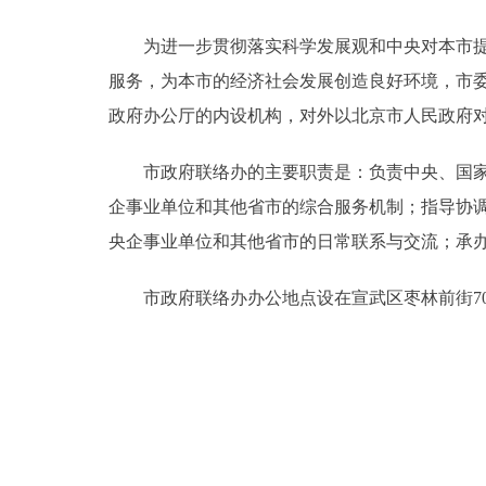
为进一步贯彻落实科学发展观和中央对本市提出
决策公开
服务，为本市的经济社会发展创造良好环境，市委
政务服务
政府办公厅的内设机构，对外以北京市人民政府
个人服务
市政府联络办的主要职责是：负责中央、国家机
企事业单位和其他省市的综合服务机制；指导协
便民服务
央企事业单位和其他省市的日常联系与交流；承
市政府联络办办公地点设在宣武区枣林前街70号中环广场
中介服务
政民互动
12345网上接诉即办
参与调查