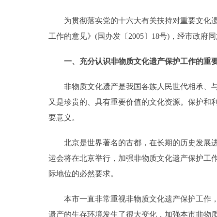
为贯彻落实党的十六大有关扶持对重要文化遗产
决策公开
工作的意见》(国办发〔2005〕18号)，经市
政务服务
一、充分认识非物质文化遗产保护工作的重要
个人服务
非物质文化遗产是我国各族人民世代相承、与群
又是珍贵的、具有重要价值的文化资源。保护和
便民服务
要意义。
中介服务
北京是世界著名的古都，在长期的历史发展进程
政民互动
运会将在北京举行，加强非物质文化遗产保护工作
际地位的必然要求。
12345网上接诉即办
本市一直非常重视非物质文化遗产保护工作，并
参与调查
遗产的生存环境发生了很大变化，加强本市非物