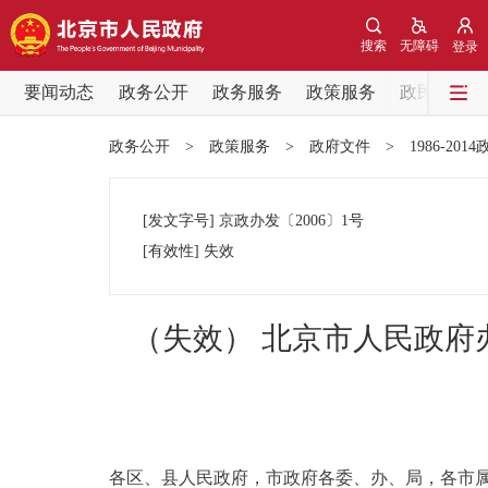
搜索
无障碍
登录
要闻动态
政务公开
政务服务
政策服务
政民互动
要闻动态
政务公开
>
政策服务
>
政府文件
>
1986-201
党中央精神
[发文字号]
京政办发
〔2006〕
1号
北京要闻
[有效性]
失效
各区热点
（失效） 北京市人民政
政务公开
市领导
各区、县人民政府，市政府各委、办、局，各市
政策兑现