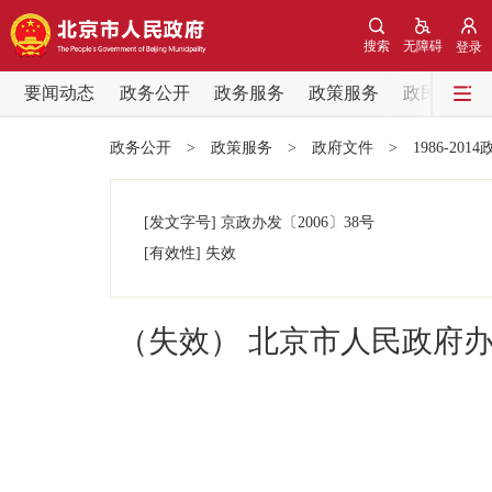
搜索
无障碍
登录
要闻动态
政务公开
政务服务
政策服务
政民互动
要闻动态
政务公开
>
政策服务
>
政府文件
>
1986-201
党中央精神
[发文字号]
京政办发
〔2006〕
38号
北京要闻
[有效性]
失效
各区热点
（失效） 北京市人民政府办
政务公开
市领导
政策兑现