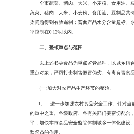
全市蔬菜、猪肉、大米、小麦粉、食用油、豆制
走进北京
蔬菜、猪肉、大米、小麦粉、食用油、豆制品共6
染问题得到有效遏制；畜禽产品水分含量超标、水
北京概况
率控制在0.12‰以内。
绿色北京
二、整顿重点与范围
多语种
以上述45类食品为重点监管品种，以城乡结合
重点对象，严厉打击制售假冒伪劣、有毒有害食
ENGLISH
(一)加大对农产品生产环节的整治。
DEUTSCH
1。 进一步加强农村食品安全工作。针对当前
ESPAÑOL
的重中之重。各级政府、各有关部门要密切配合
平，加快本市食品安全监管体制城乡一体化建设
ITALIANO
监督员的作用。