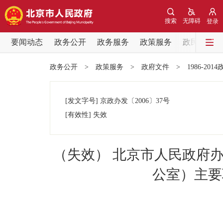
搜索
无障碍
登录
要闻动态
政务公开
政务服务
政策服务
政民互动
要闻动态
政务公开
>
政策服务
>
政府文件
>
1986-201
党中央精神
[发文字号]
京政办发
〔2006〕
37号
北京要闻
[有效性]
失效
各区热点
（失效） 北京市人民政府
政务公开
公室）主要
市领导
政策兑现