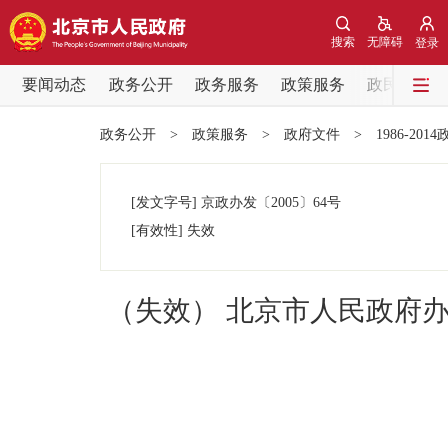
搜索
无障碍
登录
要闻动态
政务公开
政务服务
政策服务
政民互动
要闻动态
政务公开
>
政策服务
>
政府文件
>
1986-201
党中央精神
[发文字号]
京政办发
〔2005〕
64号
北京要闻
[有效性]
失效
各区热点
（失效） 北京市人民政府
政务公开
市领导
政策兑现