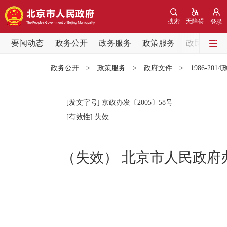
搜索
无障碍
登录
要闻动态
政务公开
政务服务
政策服务
政民互动
要闻动态
政务公开
>
政策服务
>
政府文件
>
1986-201
党中央精神
[发文字号]
京政办发
〔2005〕
58号
北京要闻
[有效性]
失效
各区热点
（失效） 北京市人民政
政务公开
市领导
政策兑现