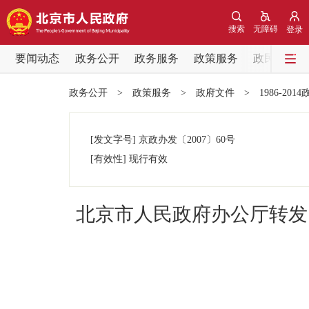
搜索
无障碍
登录
要闻动态
政务公开
政务服务
政策服务
政民互动
要闻动态
政务公开
>
政策服务
>
政府文件
>
1986-201
党中央精神
[发文字号]
京政办发
〔2007〕
60号
北京要闻
[有效性]
现行有效
各区热点
北京市人民政府办公厅转发
政务公开
市领导
政策兑现