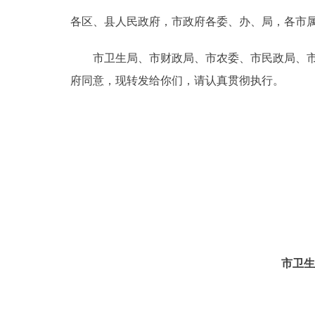
各区、县人民政府，市政府各委、办、局，各市
决策公开
市卫生局、市财政局、市农委、市民政局、市劳
政务服务
府同意，现转发给你们，请认真贯彻执行。
个人服务
便民服务
中介服务
政民互动
市卫生
12345网上接诉即办
参与调查