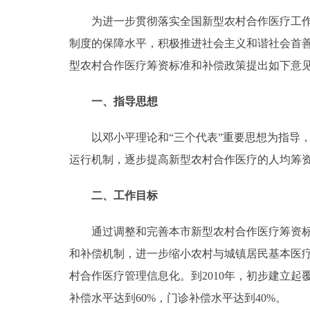
为进一步贯彻落实全国新型农村合作医疗工作会
走进北京
制度的保障水平，积极推进社会主义和谐社会首
北京概况
型农村合作医疗筹资标准和补偿政策提出如下意
一、指导思想
绿色北京
多语种
以邓小平理论和“三个代表”重要思想为指导，
运行机制，逐步提高新型农村合作医疗的人均筹
ENGLISH
二、工作目标
DEUTSCH
通过调整和完善本市新型农村合作医疗筹资标准
和补偿机制，进一步缩小农村与城镇居民基本医
ESPAÑOL
村合作医疗管理信息化。到2010年，初步建立
ITALIANO
补偿水平达到60%，门诊补偿水平达到40%。