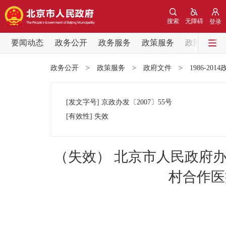
搜索
无障碍
登录
要闻动态
政务公开
政务服务
政策服务
政民互动
要闻动态
政务公开
>
政策服务
>
政府文件
>
1986-201
党中央精神
[发文字号]
京政办发
〔2007〕
55号
北京要闻
[有效性]
失效
各区热点
（失效） 北京市人民政府
政务公开
村合作医
市领导
政策兑现