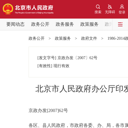
搜索
无障碍
登录
要闻动态
政务公开
政务服务
政策服务
政民互动
要闻动态
政务公开
>
政策服务
>
政府文件
>
1986-201
党中央精神
[发文字号]
京政办发
〔2007〕
62号
北京要闻
[有效性]
现行有效
各区热点
北京市人民政府办公厅印
政务公开
市领导
京政办发[2007]62号
各区、县人民政府，市政府各委、办、局，各市
政策兑现