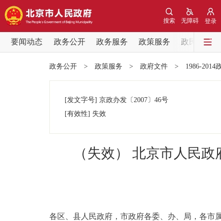
搜索
无障碍
登录
要闻动态
政务公开
政务服务
政策服务
政民互动
要闻动态
政务公开
>
政策服务
>
政府文件
>
1986-201
党中央精神
[发文字号]
京政办发
〔2007〕
46号
北京要闻
[有效性]
失效
各区热点
（失效） 北京市人民
政务公开
市领导
各区、县人民政府，市政府各委、办、局，各
政策兑现