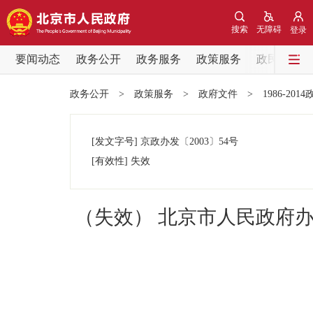
搜索
无障碍
登录
要闻动态
政务公开
政务服务
政策服务
政民互动
要闻动态
政务公开
>
政策服务
>
政府文件
>
1986-201
党中央精神
[发文字号]
京政办发
〔2003〕
54号
北京要闻
[有效性]
失效
各区热点
（失效） 北京市人民政府
政务公开
市领导
政策兑现