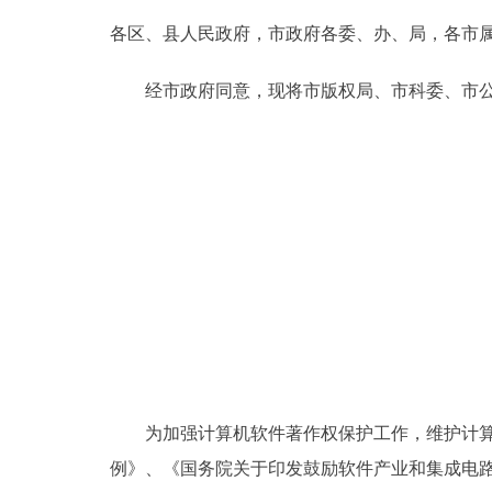
各区、县人民政府，市政府各委、办、局，各市
决策公开
经市政府同意，现将市版权局、市科委、市公安
政务服务
个人服务
便民服务
中介服务
政民互动
12345网上接诉即办
为加强计算机软件著作权保护工作，维护计算机
例》、《国务院关于印发鼓励软件产业和集成电路产
参与调查