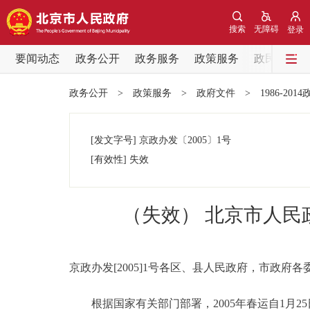
搜索
无障碍
登录
要闻动态
政务公开
政务服务
政策服务
政民互动
要闻动态
政务公开
>
政策服务
>
政府文件
>
1986-201
党中央精神
[发文字号]
京政办发
〔2005〕
1号
北京要闻
[有效性]
失效
各区热点
（失效） 北京市人民
政务公开
市领导
京政办发[2005]1号各区、县人民政府，市政府
根据国家有关部门部署，2005年春运自1月2
政策兑现