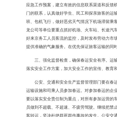
应急工作预案，建立有效的信息联系渠道和反馈
走进北京
门的联系，认真做好学生、民工和探亲旅客的运
班、包机飞行，做好恶劣天气情况下机场滞留乘客
北京概况
龙公司等单位要重点抓好机场、火车站、长途汽
好来京务工人员客流的监控，及时发布劳动力市
绿色北京
提供准确的气象服务。在优先保证旅客运输的同
多语种
三、强化监督检查，确保春运安全有序。运输安
ENGLISH
落实安全工作方案，加大安全工作的宣传、教育
DEUTSCH
公安、交通和安全生产监督管理部门要在春运前
运输设施和司乘人员参加春运。对参加春运的企
ESPAÑOL
要以落实安全责任制为重点，对所有参加运营的
员做到不超载、不超速、不疲劳驾驶。继续把禁
ITALIANO
客转运，坚决杜绝群死群伤事故的发生。公安交