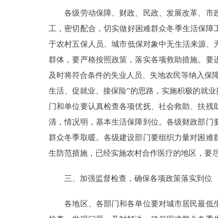
各级劳动保障、财政、民政、发展改革、市政
走进北京
工，密切配合，切实做好困难群众冬季生活保障
北京概况
于农村五保人员、城市低保对象中无生活来源、
群体，要严格按照政策，落实各项救助措施。要
绿色北京
及时将符合条件的失业人员、失地农民等纳入保
生活、促就业、接保险”的思路，实施积极的就业
多语种
门和单位要认真检查各项优抚、社会救助、扶残
ENGLISH
清，情况明，基本生活保障到位。各级财政部门
群众冬季取暖。各级建设部门要组织力量对困难
DEUTSCH
生防范措施，已经实施农村合作医疗的地区，要
三、加强监督检查，确保各项政策落实到位
ESPAÑOL
各地区、各部门和各单位要对城市居民最低生
ITALIANO