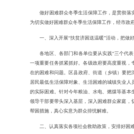
做好困难群众冬季生活保障工作，是贯彻落实
决策公开
为切实做好困难群众冬季生活保障工作，经市政
政务服务
一、深入开展“扶贫济困送温暖”活动，把做好
个人服务
各地区、各部门和各单位要从实践“三个代表”
一项重要任务抓紧抓好。各级政府要高度重视，
便民服务
在的困难和问题。区县政府、街道（乡镇）要把
居民最低生活保障对象、生活困难的城镇失业人
中介服务
的实际困难。针对今年粮油、水电、燃煤等基本
政民互动
领导干部要带头深入基层，深入困难群众家庭，
帮困措施，真心实意为群众排忧解难。
12345网上接诉即办
二、认真落实各项社会救助政策，安排好困难
参与调查