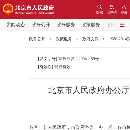
搜索
无障碍
登录
要闻动态
政务公开
政务服务
政策服务
政民互动
要闻动态
政务公开
>
政策服务
>
政府文件
>
1986-201
党中央精神
[发文字号]
京政办发
〔2004〕
59号
北京要闻
[有效性]
现行有效
各区热点
北京市人民政府办公厅
政务公开
市领导
各区、县人民政府，市政府各委、办、局，各市
政策兑现