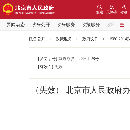
搜索
无障碍
登录
要闻动态
政务公开
政务服务
政策服务
政民互动
要闻动态
政务公开
>
政策服务
>
政府文件
>
1986-201
党中央精神
[发文字号]
京政办发
〔2004〕
28号
北京要闻
[有效性]
失效
各区热点
（失效） 北京市人民政府
政务公开
市领导
政策兑现