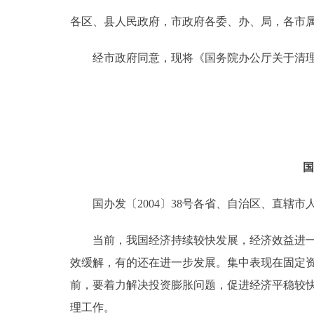
各区、县人民政府，市政府各委、办、局，各市
决策公开
经市政府同意，现将《国务院办公厅关于清理固定
政务服务
个人服务
便民服务
国
中介服务
国办发〔2004〕38号各省、自治区、直辖市
政民互动
当前，我国经济持续较快发展，经济效益进一步
效缓解，有的还在进一步发展。集中表现在固定
12345网上接诉即办
前，要着力解决投资膨胀问题，促进经济平稳较
参与调查
理工作。