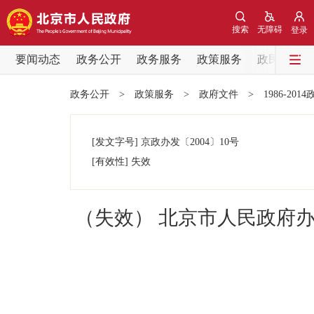
搜索
无障碍
登录
要闻动态
政务公开
政务服务
政策服务
政民互动
要闻动态
政务公开
>
政策服务
>
政府文件
>
1986-201
党中央精神
[发文字号]
京政办发
〔2004〕
10号
北京要闻
[有效性]
失效
各区热点
（失效） 北京市人民政府
政务公开
市领导
政策兑现