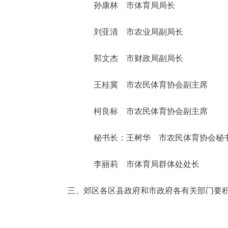
孙康林 市体育局局长
走进北京
刘亚清 市农业局副局长
北京概况
郭文杰 市财政局副局长
绿色北京
王桂冀 市农民体育协会副主席
多语种
柯良标 市农民体育协会副主席
ENGLISH
秘书长：王树华 市农民体育协会秘
DEUTSCH
李丽莉 市体育局群体处处长
ESPAÑOL
三、郊区各区县政府和市政府各有关部门要积
ITALIANO