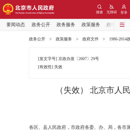
搜索
无障碍
登录
要闻动态
政务公开
政务服务
政策服务
政民互动
要闻动态
政务公开
>
政策服务
>
政府文件
>
1986-201
党中央精神
[发文字号]
京政办发
〔2007〕
29号
北京要闻
[有效性]
失效
各区热点
（失效） 北京市人
政务公开
市领导
各区、县人民政府，市政府各委、办、局，各市
政策兑现