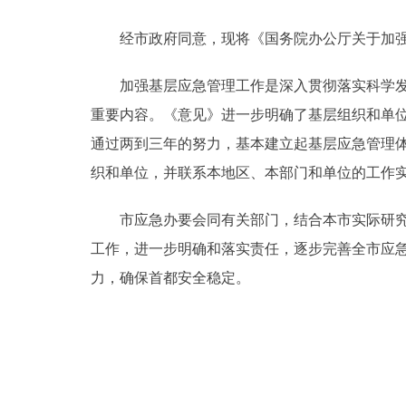
经市政府同意，现将《国务院办公厅关于加强基层
决策公开
加强基层应急管理工作是深入贯彻落实科学发展
政务服务
重要内容。《意见》进一步明确了基层组织和单
个人服务
通过两到三年的努力，基本建立起基层应急管理
织和单位，并联系本地区、本部门和单位的工作
便民服务
市应急办要会同有关部门，结合本市实际研究提
工作，进一步明确和落实责任，逐步完善全市应
中介服务
力，确保首都安全稳定。
政民互动
12345网上接诉即办
参与调查