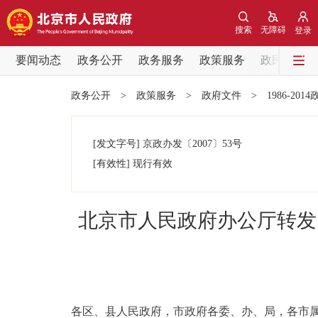
搜索
无障碍
登录
要闻动态
政务公开
政务服务
政策服务
政民互动
要闻动态
政务公开
>
政策服务
>
政府文件
>
1986-201
党中央精神
[发文字号]
京政办发
〔2007〕
53号
北京要闻
[有效性]
现行有效
各区热点
北京市人民政府办公厅转发
政务公开
市领导
各区、县人民政府，市政府各委、办、局，各市
政策兑现