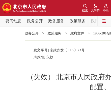
搜索
无障碍
登录
要闻动态
政务公开
政务服务
政策服务
政民互动
要闻动态
政务公开
>
政策服务
>
政府文件
>
1986-201
党中央精神
[发文字号]
京政办发
〔1995〕
23号
北京要闻
[有效性]
失效
各区热点
（失效） 北京市人民政府办
政务公开
配置、
市领导
政策兑现